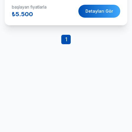
balık turu deneyimi yaşatacaktır.
başlayan fiyatlarla
Detayları Gör
₺5.500
1