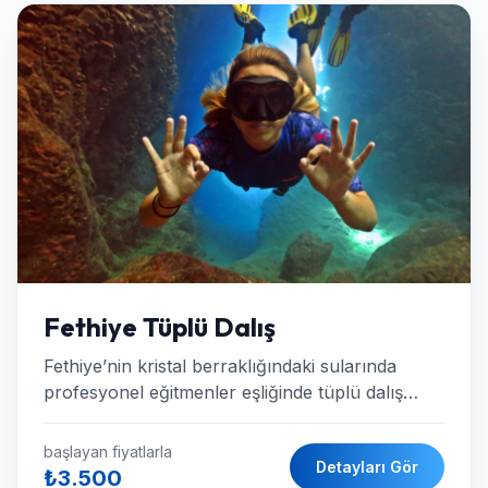
Fethiye Tüplü Dalış
Fethiye’nin kristal berraklığındaki sularında
profesyonel eğitmenler eşliğinde tüplü dalış
deneyimi! Transfer, ekipman ve öğle yemeği
dahil unutulmaz bir gün sizi bekliyor.
başlayan fiyatlarla
Detayları Gör
₺3.500