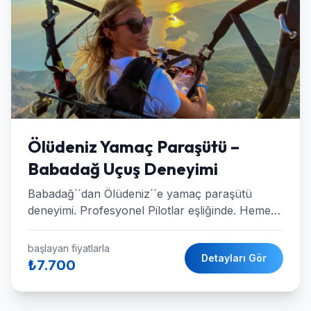
Ölüdeniz Yamaç Paraşütü –
Babadağ Uçuş Deneyimi
Babadağ´´dan Ölüdeniz´´e yamaç paraşütü
deneyimi. Profesyonel Pilotlar eşliğinde. Hemen
rezervasyon yapın.
başlayan fiyatlarla
Detayları Gör
₺7.700